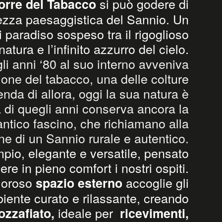
si può godere di
orre del Tabacco
llezza paesaggistica del Sannio. Un
 paradiso sospeso tra il rigoglioso
atura e l’infinito azzurro del cielo.
li anni ‘80 al suo interno avveniva
ione del tabacco, una delle colture
ienda di allora, oggi la sua natura è
di quegli anni conserva ancora la
’antico fascino, che richiamano alla
e di un Sannio rurale e autentico.
io, elegante e versatile, pensato
ere in pieno comfort i nostri ospiti.
aloroso
accoglie gli
spazio esterno
biente curato e rilassante, creando
ideale per
ozzafiato,
ricevimenti,