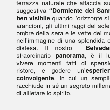
terrazza naturale che affaccia s
suggestiva
“Dormiente del Sann
quando l’orizzonte si
ben visibile
arancioni, gli ultimi raggi del sol
ombre della sera e le vette dei m
nell’immagine di una splendida 
distesa. Il nostro
Belvede
straordinario
, è il l
panorama
vivere momenti fatti di spensi
ristoro, e godere un’
esperie
, in cui un sempli
coinvolgente
racchiude in sé un segreto millena
di allietare lo spirito.