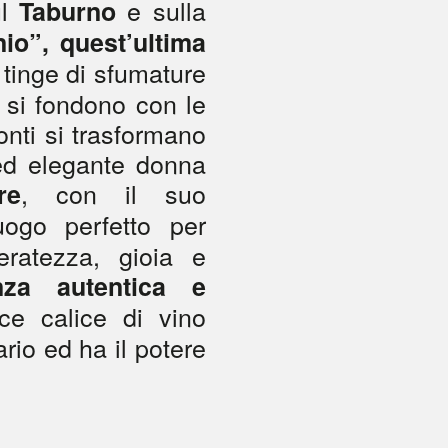
ul
e sulla
Taburno
io”, quest’ultima
 tinge di sfumature
e si fondono con le
onti si trasformano
ed elegante donna
, con il suo
re
uogo perfetto per
eratezza, gioia e
nza autentica e
ce calice di vino
rio ed ha il potere