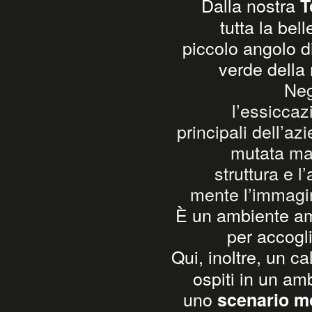
Dalla nostra
T
tutta la be
piccolo angolo di
verde della n
Neg
l’essiccaz
principali dell’az
mutata ma 
struttura e l
mente l’immagin
È un ambiente amp
per accogli
Qui, inoltre, un c
ospiti in un am
uno
scenario m