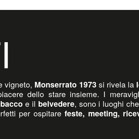
I
e vigneto,
si rivela la
Monserrato 1973
iacere dello stare insieme. I meravig
e il
, sono i luoghi che
tabacco
belvedere
rfetti per ospitare
feste, meeting, rice