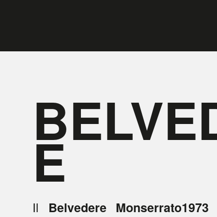
BELVE
E
Il
è
Belvedere Monserrato1973