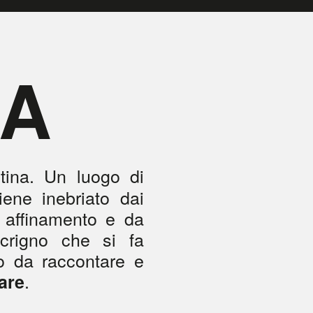
IA
tina. Un luogo di
iene inebriato dai
n affinamento e da
scrigno che si fa
o da raccontare e
.
tare