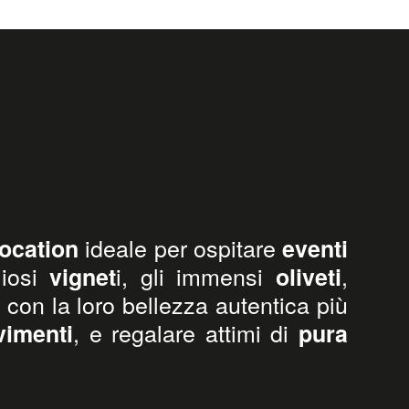
ideale per ospitare
location
eventi
liosi
i, gli immensi
,
vignet
oliveti
 con la loro bellezza autentica più
, e regalare attimi di
vimenti
pura